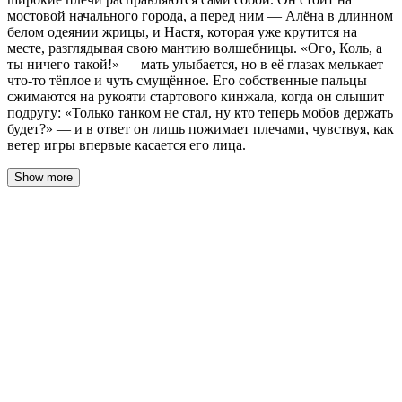
мостовой начального города, а перед ним — Алёна в длинном
белом одеянии жрицы, и Настя, которая уже крутится на
месте, разглядывая свою мантию волшебницы. «Ого, Коль, а
ты ничего такой!» — мать улыбается, но в её глазах мелькает
что-то тёплое и чуть смущённое. Его собственные пальцы
сжимаются на рукояти стартового кинжала, когда он слышит
подругу: «Только танком не стал, ну кто теперь мобов держать
будет?» — и в ответ он лишь пожимает плечами, чувствуя, как
ветер игры впервые касается его лица.
Show more
Световая вспышка гаснет, и я чувствую, как мои новые
широкие плечи расправляются сами собой. Интересное
ощущение — будто кто-то взял мою старую, сутулую тушку
и заменил на модель с биркой «премиум». Солнце печёт
макушку, ветер касается лица, и я стою на мостовой
начального города, разглядывая собственные руки. Пальцы
длиннее, чем я привык. Кинжал в них сидит удобно, будто
родился с ним.