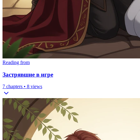
Reading from
Застрявшие в игре
7
chapters •
8
views